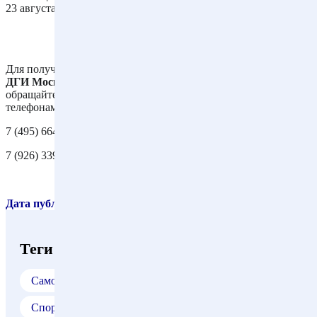
23 августа 2021 г. по делу N 33-25577/2021
Для получения подробных консультаций по вопросам
судов с
ДГИ Москвы и Госинспекцией по недвижимости
обращайтесь к юристам и адвокатам нашего бюро по
телефонам:
7 (495) 664-66-34
7 (926) 339-56-68
Дата публикации материала: 23.04.2024
Теги
Самовольная постройка
Судебный спор с ДГИ
Спор с ДГИ
Суд с ДГИ
Юрист ДГИ