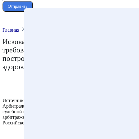
Отправить
Главная
Статьи
Публикации
Исковая давность не распространяется на
требование о сносе самовольной
постройки, создающей угрозу жизни и
здоровью граждан
Источник: Информационное письмо Президиума Высшего
Арбитражного Суда РФ от 9 декабря 2010 г. N 143 Обзор
судебной практики по некоторым вопросам применения
арбитражными судами статьи 222 Гражданского кодекса
Российской Федерации (пункт 7).