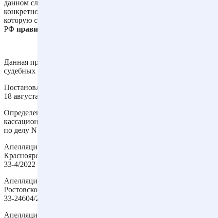
данном случае связано не с нарушением гражданского права
конкретного лица, а с устранением постоянной угрозы,
которую создает сохранение постройки, установленные ГК
РФ
правила об исковой давности применению не подлежат
.
Данная правовая позиция также содержится в следующих
судебных решениях:
Постановление Арбитражного суда Центрального округа от
18 августа 2021 г. N Ф10-3208/21 по делу N А83-7370/2019
Определение СК по гражданским делам Восьмого
кассационного суда общей юрисдикции от 18 ноября 2021 г.
по делу N 8Г-17174/2021[88-15814/2021]
Апелляционное определение СК по гражданским делам
Красноярского краевого суда от 16 февраля 2022 г. по делу N
33-4/2022
Апелляционное определение СК по гражданским делам
Ростовского областного суда от 21 декабря 2021 г. по делу N
33-24604/2021
Апелляционное определение Московского областного суда от