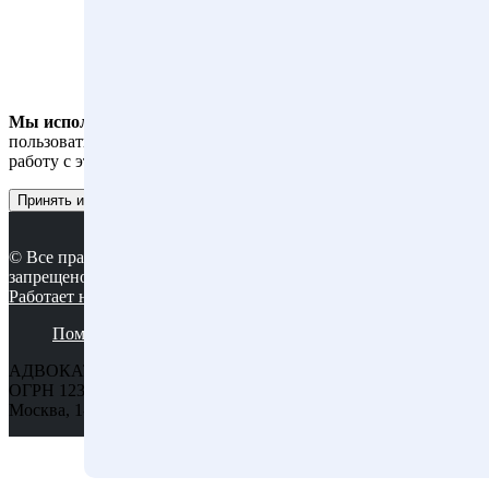
Мы используем файлы cookies
, чтобы вам было удобнее
пользоваться сайтом. Оставаясь на сайте, вы даете согласие на
работу с этими файлами.
Принять и закрыть
© Все права защищены. Копирование материалов сайта
запрещено.
Работает на MatroNet
Поможем вам
Факты о нас
Статьи
Контакты
АДВОКАТСКОЕ БЮРО ГОРОДА МОСКВЫ "СОКОЛ",
ОГРН 1237700547215, ИНН 9710119060, Адрес: 125047, город
Москва, 1-Я Тверская-Ямская ул, д. 8, помещ. 1/3.