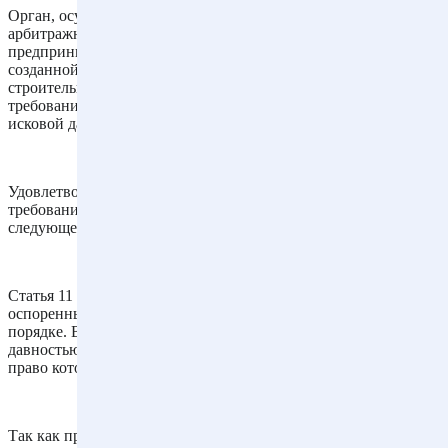
Орган, осуществляющий строительный надзор, обратился в
арбитражный суд с иском к индивидуальному
предпринимателю
о сносе самовольной постройки
,
созданной ответчиком с существенным нарушением
строительных норм и правил. Возражая против заявленных
требований, ответчик заявил о пропуске истцом срока
исковой давности.
Удовлетворяя иск, суд исходил из того, что на такие
требования исковая давность не распространяется ввиду
следующего.
Статья 11 ГК РФ устанавливает, что защита нарушенных или
оспоренных гражданских прав осуществляется в судебном
порядке. В соответствии со статьей 195 ГК РФ исковой
давностью признается срок для защиты права по иску лица,
право которого нарушено.
Так как предъявление
иска о сносе самовольной постройки
в