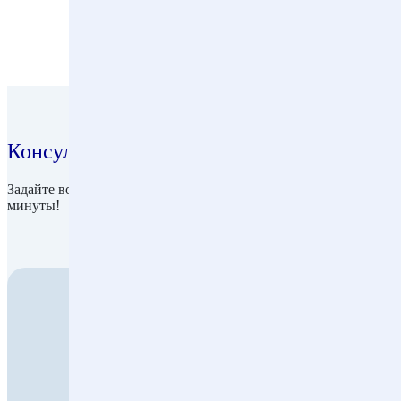
Поделитесь в социальных сетях:
Консультация адвоката
Задайте вопрос прямо сейчас и мы ответим вам в течение 1
минуты!
8 (495) 664-66-34
info@sokol-law.ru