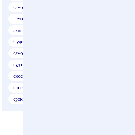
самострой
Самовольное строительство
Незаконное строительство
адвокат ДГИ
Защита самовольной постройки
Судебная защита самостроя
самострой суд
самовольная постройка суд
суд с департаментом городского имущества
снос самовольной постройки
снос
снос постройки
исковая давность
срок исковой давности